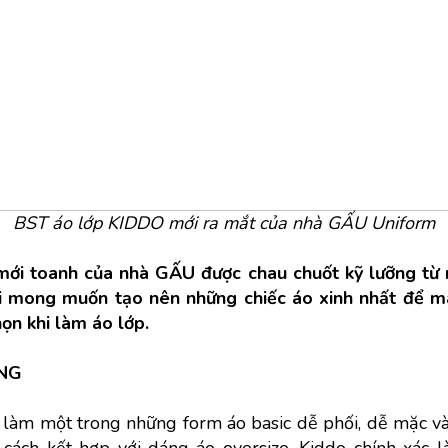
BST áo lớp KIDDO mới ra mắt của nhà GẤU Uniform
i toanh của nhà GẤU được chau chuốt kỹ lưỡng từ mà
ới mong muốn tạo nên những chiếc áo xinh nhất để ma
ọn khi làm áo lớp. 
NG
làm một trong những form áo basic dễ phối, dễ mặc và
cách kết hợp với dáng áo oversize, Kiddo chính xác là