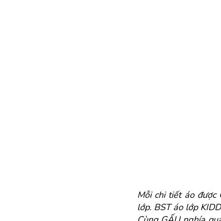
Mỗi chi tiết áo được
lớp. BST áo lớp KIDD
Cùng GẤU nghía qua B