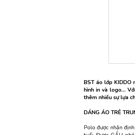
BST áo lớp KIDDO mớ
hình in và logo… V
thêm nhiều sự lựa ch
DÁNG ÁO TRẺ TRU
Polo được nhận định 
tuổi. Được GẤU phá 