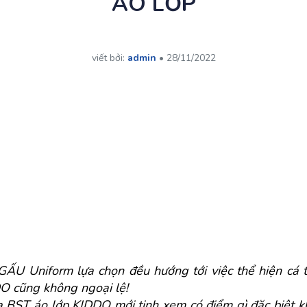
ÁO LỚP
viết bởi: 
admin
 • 
28/11/2022
 GẤU Uniform lựa chọn đều hướng tới việc thể hiện cá tí
O cũng không ngoại lệ! 
ST áo lớp KIDDO mới tinh xem có điểm gì đặc biệt khi