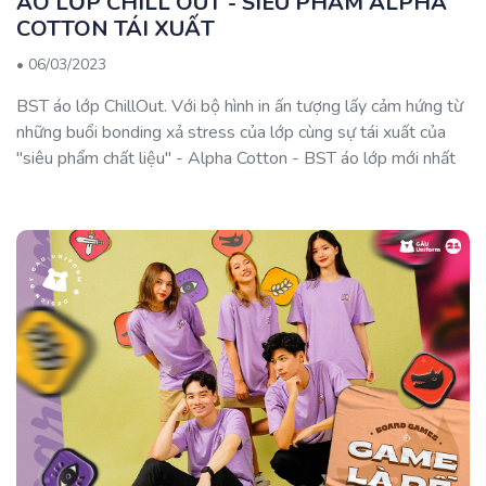
ÁO LỚP CHILL OUT - SIÊU PHẨM ALPHA
COTTON TÁI XUẤT
•
06/03/2023
BST áo lớp ChillOut. Với bộ hình in ấn tượng lấy cảm hứng từ
những buổi bonding xả stress của lớp cùng sự tái xuất của
"siêu phẩm chất liệu" - Alpha Cotton - BST áo lớp mới nhất
nhà GẤU chắc chắn sẽ tạo nên cơn sốt với các lớp khi lựa
chọn đồng phục cho l