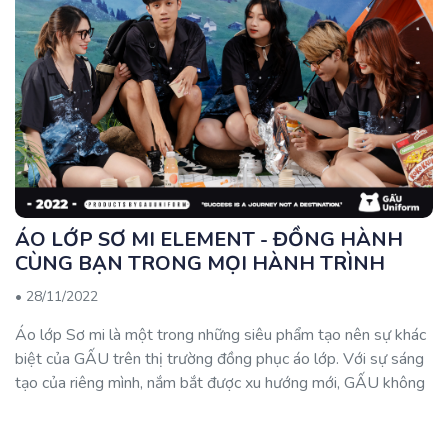
ÁO LỚP SƠ MI ELEMENT - ĐỒNG HÀNH
CÙNG BẠN TRONG MỌI HÀNH TRÌNH
•
28/11/2022
Áo lớp Sơ mi là một trong những siêu phẩm tạo nên sự khác
biệt của GẤU trên thị trường đồng phục áo lớp. Với sự sáng
tạo của riêng mình, nắm bắt được xu hướng mới, GẤU không
ngừng nâng cấp các thiết kế mẫu mã và đã cho ra lò BST áo
lớp Sơ mi ELEMENT rồi đ