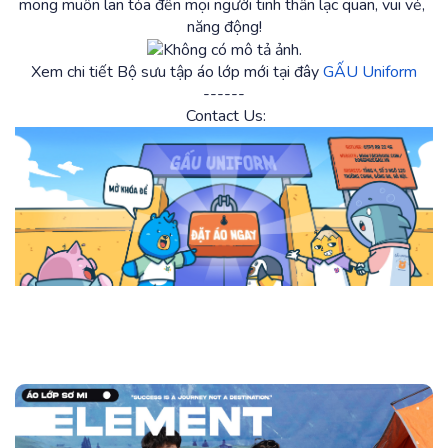
mong muốn lan tỏa đến mọi người tinh thần lạc quan, vui vẻ, 
năng động!
Xem chi tiết Bộ sưu tập áo lớp mới tại đây
GẤU Uniform
------
 Contact Us: