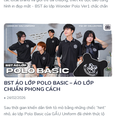
các local brand và giới trẻ ưa chuộng, thiết kế độc đáo cùng
hình in đẹp mắt - BST áo lớp Wonder Polo Ver1 chắc chắn
sẽ khiến các lớp học trở nên đầy màu sắc mà sôi nổi!
BST ÁO LỚP POLO BASIC – ÁO LỚP
CHUẨN PHONG CÁCH
•
24/02/2026
Sau thời gian khiến dân tình tò mò bằng những chiếc “hint”
nhỏ, áo lớp Polo Basic của GẤU Uniform đã chính thức lộ