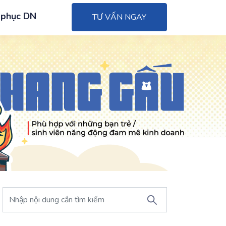
 phục DN
TƯ VẤN NGAY