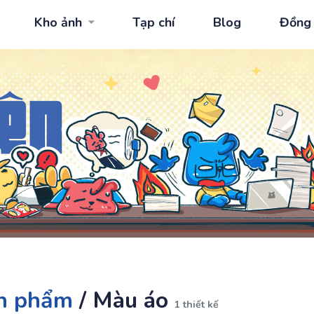
Kho ảnh
Tạp chí
Blog
Đồng
n phẩm
/
Màu áo
1 thiết kế