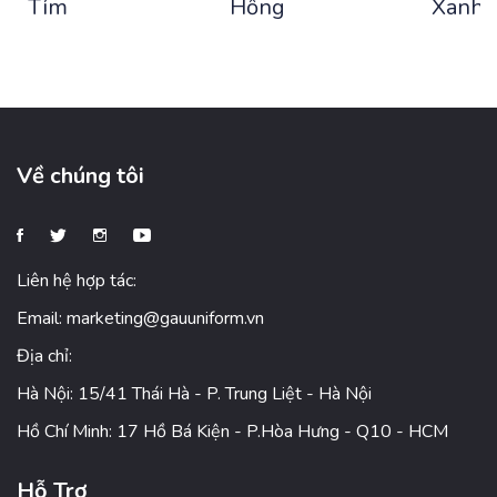
Tím
Hồng
Xanh 
Về chúng tôi
Liên hệ hợp tác:
Email:
marketing@gauuniform.vn
Địa chỉ:
Hà Nội: 15/41 Thái Hà - P. Trung Liệt - Hà Nội
Hồ Chí Minh: 17 Hồ Bá Kiện - P.Hòa Hưng - Q10 - HCM
Hỗ Trợ