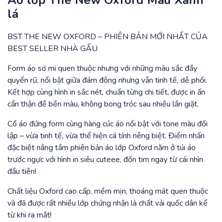
Áo lớp The New Oxford Màu Xanh
lá
BST THE NEW OXFORD – PHIÊN BẢN MỚI NHẤT CỦA
BEST SELLER NHÀ GẤU
Form áo sơ mi quen thuộc nhưng với những màu sắc đầy
quyến rũ, nổi bật giữa đám đông nhưng vẫn tinh tế, dễ phối.
Kết hợp cùng hình in sắc nét, chuẩn từng chi tiết, được in ấn
cẩn thận để bền màu, không bong tróc sau nhiều lần giặt.
Cổ áo đứng form cùng hàng cúc áo nổi bật với tone màu đối
lập – vừa tinh tế, vừa thể hiện cá tính riêng biệt. Điểm nhấn
đặc biệt nâng tầm phiên bản áo lớp Oxford nằm ở túi áo
trước ngực với hình in siêu cuteee, đốn tim ngay từ cái nhìn
đầu tiên!
Chất liệu Oxford cao cấp, mềm mịn, thoáng mát quen thuộc
và đã được rất nhiều lớp chứng nhận là chất vải quốc dân kể
từ khi ra mắt!