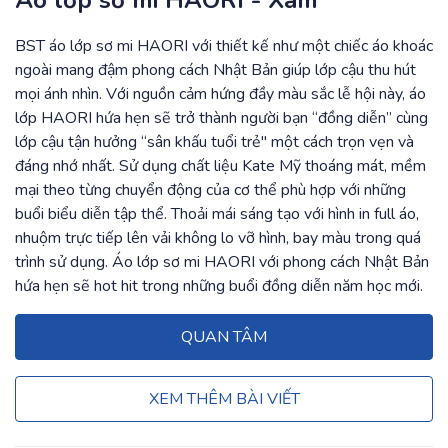
Áo lớp sơ mi HAORI - Xám
BST áo lớp sơ mi HAORI với thiết kế như một chiếc áo khoác
ngoài mang đậm phong cách Nhật Bản giúp lớp cậu thu hút
mọi ánh nhìn. Với nguồn cảm hứng đầy màu sắc lễ hội này, áo
lớp HAORI hứa hẹn sẽ trở thành người bạn “đồng diễn” cùng
lớp cậu tận hưởng “sân khấu tuổi trẻ" một cách trọn vẹn và
đáng nhớ nhất. Sử dụng chất liệu Kate Mỹ thoáng mát, mềm
mại theo từng chuyển động của cơ thể phù hợp với những
buổi biểu diễn tập thể. Thoải mái sáng tạo với hình in full áo,
nhuộm trực tiếp lên vải không lo vỡ hình, bay màu trong quá
trình sử dụng. Áo lớp sơ mi HAORI với phong cách Nhật Bản
hứa hẹn sẽ hot hit trong những buổi đồng diễn năm học mới.
QUAN TÂM
XEM THÊM BÀI VIẾT