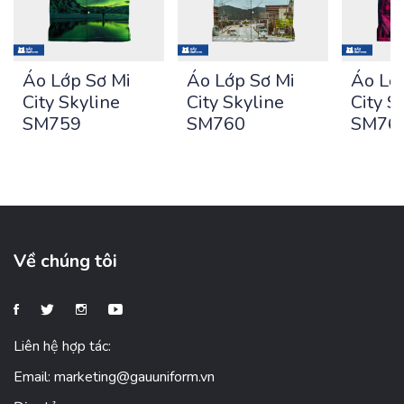
Áo Lớp Sơ Mi
Áo Lớp Sơ Mi
Áo Lơ
City Skyline
City Skyline
City S
SM759
SM760
SM76
Về chúng tôi
Liên hệ hợp tác:
Email:
marketing@gauuniform.vn