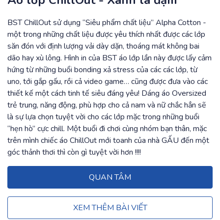
Áo lớp ChillOut - Xanh lá đậm
BST ChillOut sử dụng “Siêu phẩm chất liệu” Alpha Cotton -
một trong những chất liệu được yêu thích nhất được các lớp
săn đón với định lượng vải dày dặn, thoáng mát không bai
dão hay xù lông. Hình in của BST áo lớp lần này được lấy cảm
hứng từ những buổi bonding xả stress của các các lớp, từ
uno, tới gắp gấu, rồi cả video game… cũng được đưa vào các
thiết kế một cách tinh tế siêu đáng yêu! Dáng áo Oversized
trẻ trung, năng động, phù hợp cho cả nam và nữ chắc hẳn sẽ
là sự lựa chọn tuyệt vời cho các lớp mặc trong những buổi
“hẹn hò” cực chill. Một buổi đi chơi cùng nhóm bạn thân, mặc
trên mình chiếc áo ChillOut mới toanh của nhà GẤU đến một
góc thảnh thơi thì còn gì tuyệt vời hơn !!!!
QUAN TÂM
XEM THÊM BÀI VIẾT