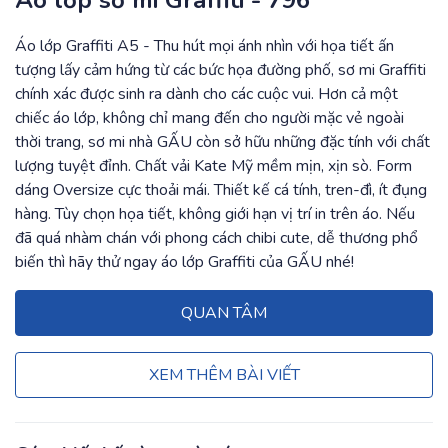
Áo lớp sơ mi Graffiti - 796
Áo lớp Graffiti A5 - Thu hút mọi ánh nhìn với họa tiết ấn
tượng lấy cảm hứng từ các bức họa đường phố, sơ mi Graffiti
chính xác được sinh ra dành cho các cuộc vui. Hơn cả một
chiếc áo lớp, không chỉ mang đến cho người mặc vẻ ngoài
thời trang, sơ mi nhà GẤU còn sở hữu những đặc tính với chất
lượng tuyệt đỉnh. Chất vải Kate Mỹ mềm mịn, xịn sò. Form
dáng Oversize cực thoải mái. Thiết kế cá tính, tren-đì, ít đụng
hàng. Tùy chọn họa tiết, không giới hạn vị trí in trên áo. Nếu
đã quá nhàm chán với phong cách chibi cute, dễ thương phổ
biến thì hãy thử ngay áo lớp Graffiti của GẤU nhé!
QUAN TÂM
XEM THÊM BÀI VIẾT