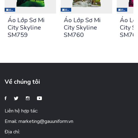
Áo Lớp Sơ Mi
Áo Lớp Sơ Mi
Áo Lơ
City Skyline
City Skyline
City S
SM759
SM760
SM76
Về chúng tôi
Liên hệ hợp tác:
Email:
marketing@gauuniform.vn
Địa chỉ: