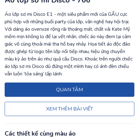
Áo lớp sơ mi Disco - 766
Áo lớp sơ mi Disco E1 - một siêu phẩm mới của GẤU cực
phù hợp với những buổi party của lớp, văn nghệ hay hội trại.
Với dáng áo oversize rộng rãi thoáng mát, chất vải Kate Mỹ
mềm mịn không lo để lại vết nhăn, chiếc áo này đem lại cảm
giác vô cùng thoải mái tha hồ bay nhảy. Họa tiết áo độc đáo
được ghép từ logo tên lớp nối tiếp nhau, hiệu ứng chuyển
màu kỳ ảo trên áo như quả cầu Disco. Khoác trên người chiếc
áo lớp sơ mi Disco dù đứng một mình hay có ánh đèn chiếu
vẫn luôn ‘tỏa sáng’ lấp lánh.
QUAN TÂM
XEM THÊM BÀI VIẾT
Các thiết kế cùng màu áo