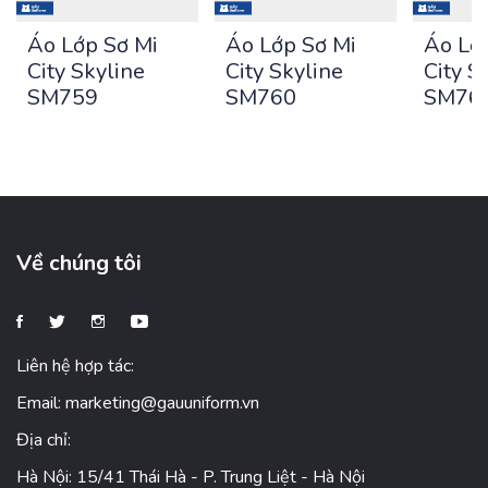
Áo Lớp Sơ Mi
Áo Lớp Sơ Mi
Áo Lơ
City Skyline
City Skyline
City S
SM759
SM760
SM76
Về chúng tôi
Liên hệ hợp tác:
Email:
marketing@gauuniform.vn
Địa chỉ:
Hà Nội: 15/41 Thái Hà - P. Trung Liệt - Hà Nội